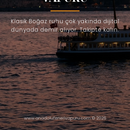
Klasik Boğaz ruhu çok yakında dijital
dünyada demir alıyor. Takipte kalın.
www.anadolufenerivapuru.com © 2026