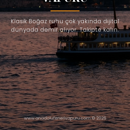
Klasik Boğaz ruhu çok yakında dijital
dünyada demir alıyor. Takipte kalın.
www.anadolufenerivapuru.com © 2026