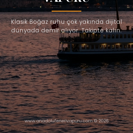
Klasik Boğaz ruhu çok yakında dijital
dünyada demir alıyor. Takipte kalın.
www.anadolufenerivapuru.com © 2026