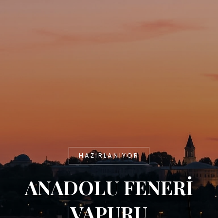
HAZIRLANIYOR
ANADOLU FENERİ
VAPURU