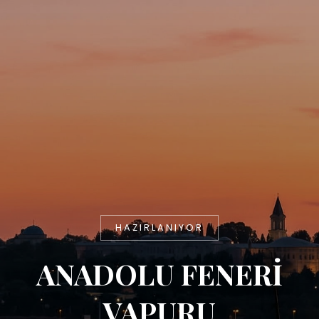
HAZIRLANIYOR
ANADOLU FENERİ
VAPURU