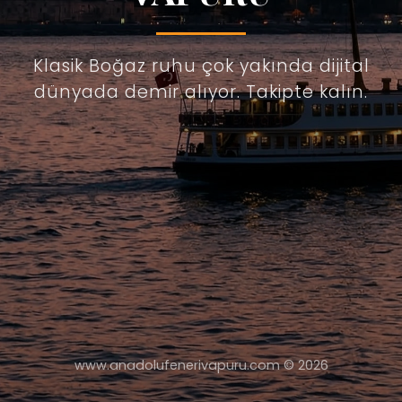
Klasik Boğaz ruhu çok yakında dijital
dünyada demir alıyor. Takipte kalın.
www.anadolufenerivapuru.com © 2026