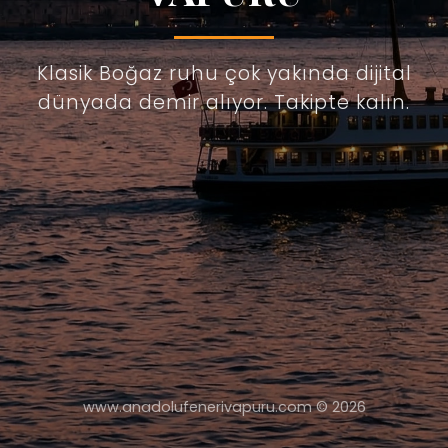
Klasik Boğaz ruhu çok yakında dijital
dünyada demir alıyor. Takipte kalın.
www.anadolufenerivapuru.com © 2026